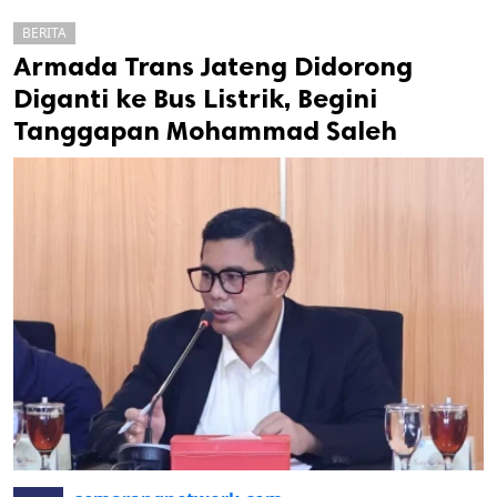
BERITA
Armada Trans Jateng Didorong
Diganti ke Bus Listrik, Begini
Tanggapan Mohammad Saleh
k
ak cipta.