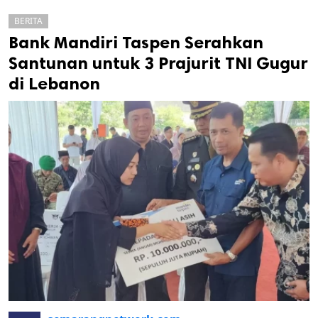
BERITA
Bank Mandiri Taspen Serahkan
Santunan untuk 3 Prajurit TNI Gugur
di Lebanon
k
ak cipta.