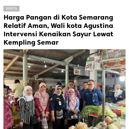
BERITA
Harga Pangan di Kota Semarang
Relatif Aman, Wali kota Agustina
Intervensi Kenaikan Sayur Lewat
Kempling Semar
k
ak cipta.