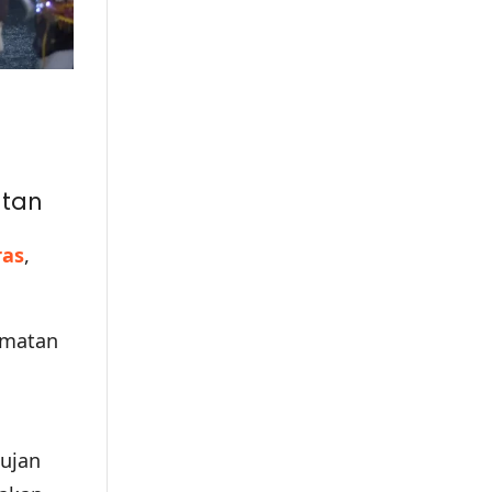
atan
ras
,
amatan
Hujan