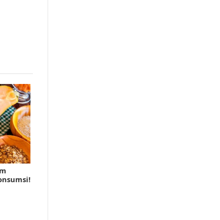
am
onsumsi!