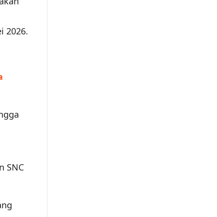
nakan
i 2026.
a
ingga
an SNC
ang