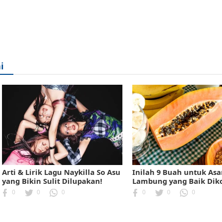
i
Arti & Lirik Lagu Naykilla So Asu
Inilah 9 Buah untuk As
yang Bikin Sulit Dilupakan!
Lambung yang Baik Dik
0
0
0
0
0
0