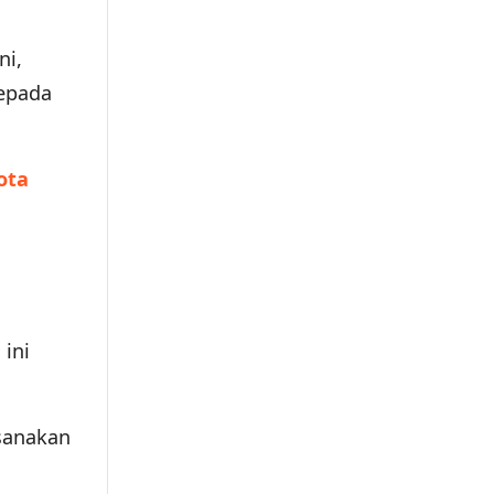
ni,
kepada
ota
ini
ksanakan