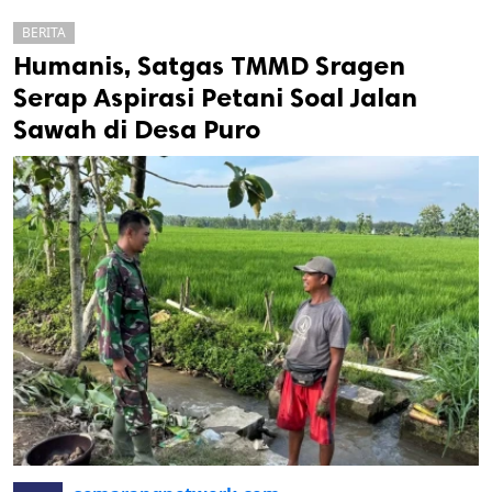
BERITA
Humanis, Satgas TMMD Sragen
Serap Aspirasi Petani Soal Jalan
Sawah di Desa Puro
k
ak cipta.