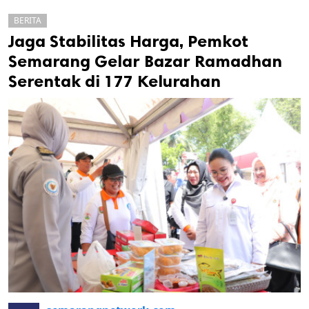
BERITA
Jaga Stabilitas Harga, Pemkot
Semarang Gelar Bazar Ramadhan
Serentak di 177 Kelurahan
k
ak cipta.