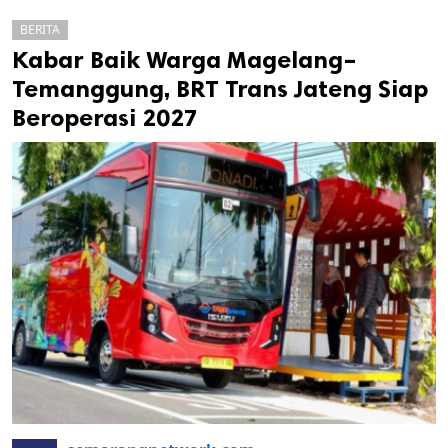
BERITA
Kabar Baik Warga Magelang–
Temanggung, BRT Trans Jateng Siap
Beroperasi 2027
k
ak cipta.