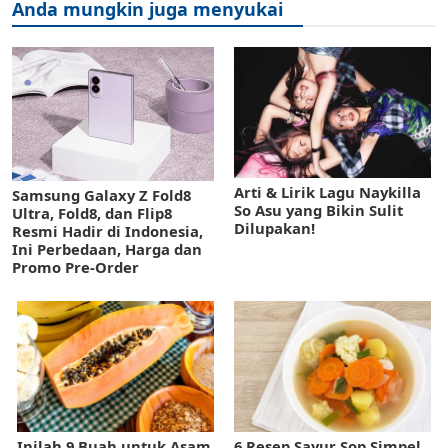
Anda mungkin juga menyukai
Arti & Lirik Lagu Naykilla
Samsung Galaxy Z Fold8
So Asu yang Bikin Sulit
Ultra, Fold8, dan Flip8
Dilupakan!
Resmi Hadir di Indonesia,
Ini Perbedaan, Harga dan
Promo Pre-Order
Inilah 9 Buah untuk Asam
6 Resep Sayur Sop Simpel,