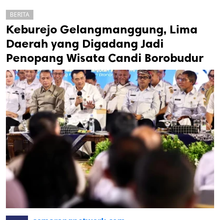
BERITA
Keburejo Gelangmanggung, Lima
Daerah yang Digadang Jadi
Penopang Wisata Candi Borobudur
k
ak cipta.