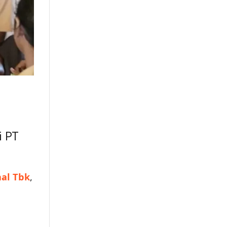
 PT
nal Tbk
,