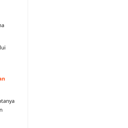
ma
lui
n
an
ptanya
n