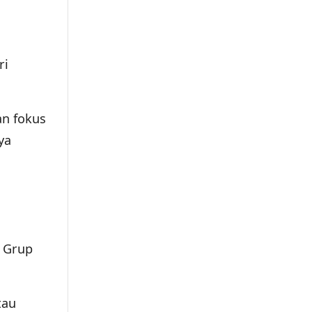
ri
an fokus
ya
i Grup
tau