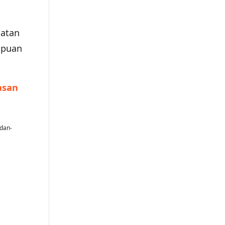
iatan
mpuan
asan
dan-