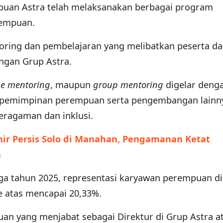
empuan Astra telah melaksanakan berbagai program
empuan.
toring dan pembelajaran yang melibatkan peserta da
ngan Grup Astra.
one mentoring
, maupun
group mentoring
digelar deng
kepemimpinan perempuan serta pengembangan lainn
eragaman dan inklusi.
ir Persis Solo di Manahan, Pengamanan Ketat
a
gga tahun 2025, representasi karyawan perempuan d
ke atas mencapai 20,33%.
puan yang menjabat sebagai Direktur di Grup Astra a