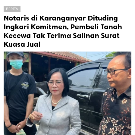
BERITA
Notaris di Karanganyar Dituding
Ingkari Komitmen, Pembeli Tanah
Kecewa Tak Terima Salinan Surat
Kuasa Jual
k
ak cipta.