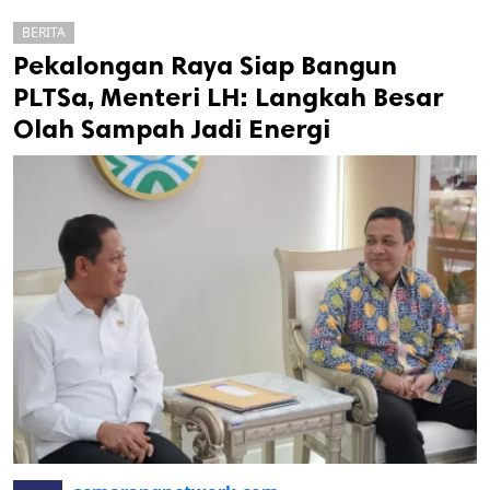
BERITA
Pekalongan Raya Siap Bangun
PLTSa, Menteri LH: Langkah Besar
Olah Sampah Jadi Energi
k
ak cipta.