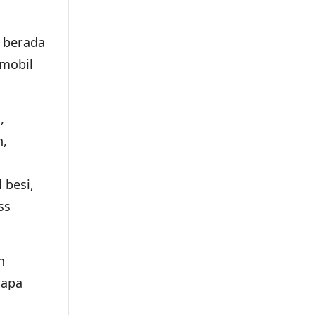
g berada
 mobil
,
n,
 besi,
ss
n
rapa