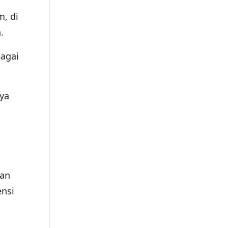
m, di
.
bagai
ya
wan
nsi