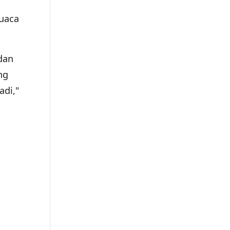
cuaca
dan
ng
adi,"