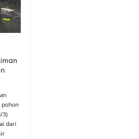
kiman
on
dan
k pohon
/3)
ai dari
ir