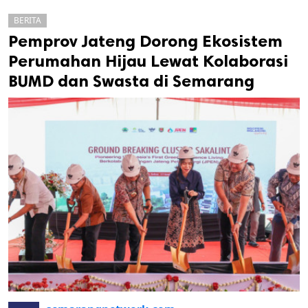
BERITA
Pemprov Jateng Dorong Ekosistem
Perumahan Hijau Lewat Kolaborasi
BUMD dan Swasta di Semarang
k
ak cipta.