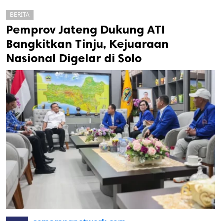
BERITA
Pemprov Jateng Dukung ATI
Bangkitkan Tinju, Kejuaraan
Nasional Digelar di Solo
k
ak cipta.