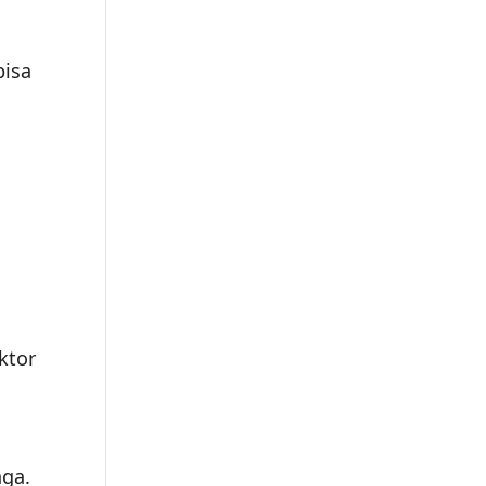
bisa
ktor
aga.