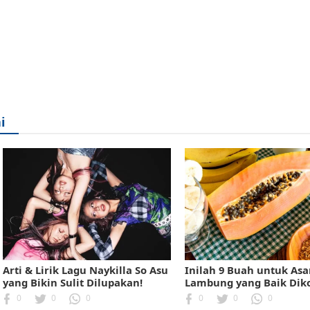
i
Arti & Lirik Lagu Naykilla So Asu
Inilah 9 Buah untuk As
yang Bikin Sulit Dilupakan!
Lambung yang Baik Dik
0
0
0
0
0
0