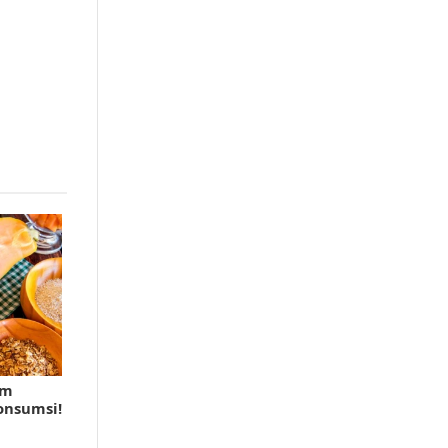
am
onsumsi!