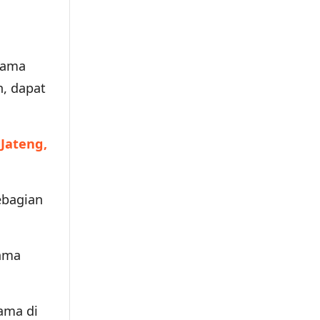
tama
n, dapat
Jateng,
ebagian
lama
ama di