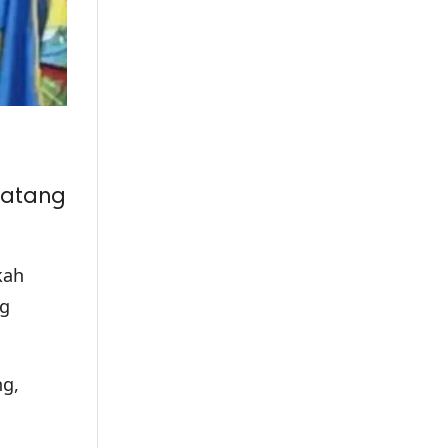
matang
kah
g
ng,