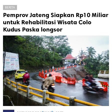
BERITA
Pemprov Jateng Siapkan Rp10 Miliar
untuk Rehabilitasi Wisata Colo
Kudus Paska longsor
k
ak cipta.