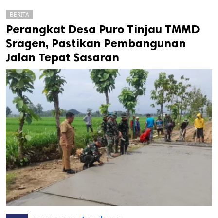
BERITA
Perangkat Desa Puro Tinjau TMMD
Sragen, Pastikan Pembangunan
Jalan Tepat Sasaran
k
ak cipta.