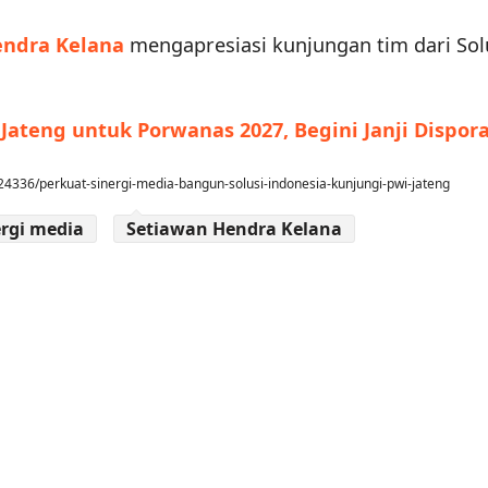
endra Kelana
mengapresiasi kunjungan tim dari Sol
ateng untuk Porwanas 2027, Begini Janji Dispor
4336/perkuat-sinergi-media-bangun-solusi-indonesia-kunjungi-pwi-jateng
ergi media
Setiawan Hendra Kelana