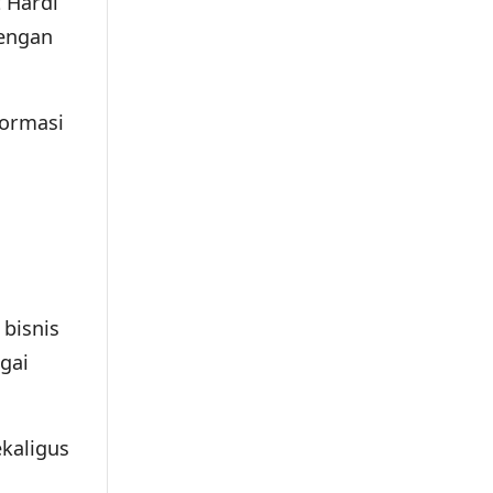
 Hardi
dengan
formasi
bisnis
gai
ekaligus