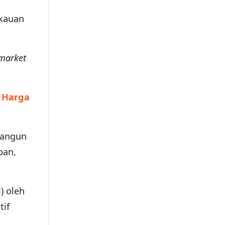
gkauan
market
n Harga
Bangun
ban,
) oleh
tif