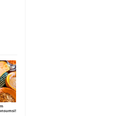
am
onsumsi!