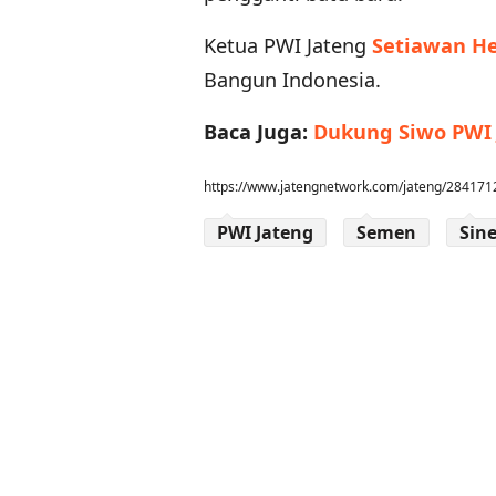
Ketua PWI Jateng
Setiawan H
Bangun Indonesia.
Baca Juga:
Dukung Siwo PWI J
https://www.jatengnetwork.com/jateng/2841712
PWI Jateng
Semen
Sin