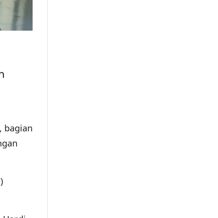
n
, bagian
ngan
)