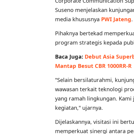
Corporate Communication Supe
Suseno menjelaskan kunjunga
media khususnya
PWI Jateng
.
Pihaknya bertekad memperkuat 
program strategis kepada publ
Baca Juga:
Debut Asia Super
Mantap Besut CBR 1000RR-R
"Selain bersilaturahmi, kunju
wawasan terkait teknologi pr
yang ramah lingkungan. Kami 
kegiatan," ujarnya.
Dijelaskannya, visitasi ini b
memperkuat sinergi antara per