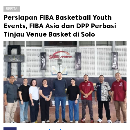
BERITA
Persiapan FIBA Basketball Youth
Events, FIBA Asia dan DPP Perbasi
Tinjau Venue Basket di Solo
k
ak cipta.