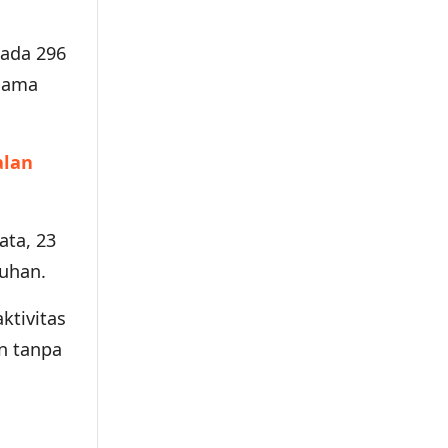
pada 296
elama
alan
ata, 23
buhan.
ktivitas
n tanpa