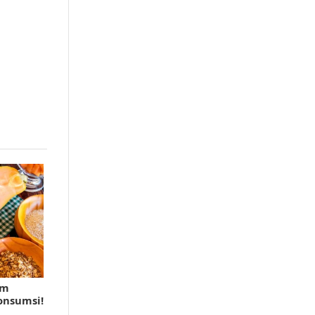
am
onsumsi!