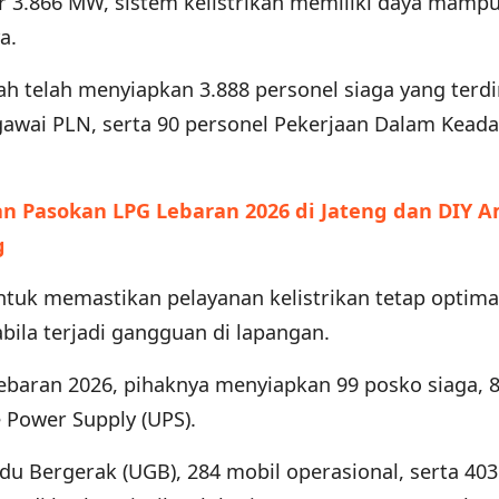
r 3.866 MW, sistem kelistrikan memiliki daya mamp
a.
h telah menyiapkan 3.888 personel siaga yang terdir
egawai PLN, serta 90 personel Pekerjaan Dalam Kead
an Pasokan LPG Lebaran 2026 di Jateng dan DIY 
g
ntuk memastikan pelayanan kelistrikan tetap optima
la terjadi gangguan di lapangan.
baran 2026, pihaknya menyiapkan 99 posko siaga, 8
e Power Supply (UPS).
rdu Bergerak (UGB), 284 mobil operasional, serta 40