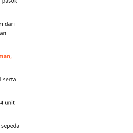
u pasok
i dari
aan
Aman,
l serta
4 unit
3 sepeda