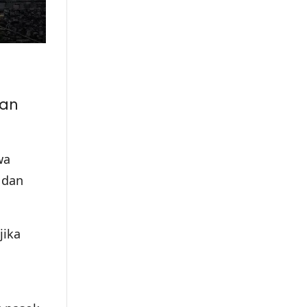
kan
wa
 dan
jika