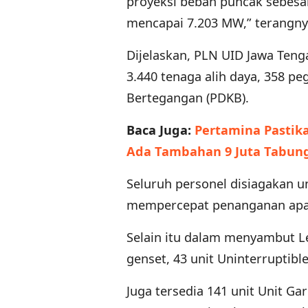
proyeksi beban puncak sebesa
mencapai 7.203 MW,” terangny
Dijelaskan, PLN UID Jawa Tenga
3.440 tenaga alih daya, 358 p
Bertegangan (PDKB).
Baca Juga:
Pertamina Pastik
Ada Tambahan 9 Juta Tabun
Seluruh personel disiagakan u
mempercepat penanganan apabi
Selain itu dalam menyambut Le
genset, 43 unit Uninterruptibl
Juga tersedia 141 unit Unit Ga