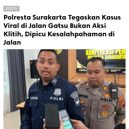
BERITA
Polresta Surakarta Tegaskan Kasus
Viral di Jalan Gatsu Bukan Aksi
Klitih, Dipicu Kesalahpahaman di
Jalan
k
ak cipta.