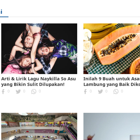
i
Arti & Lirik Lagu Naykilla So Asu
Inilah 9 Buah untuk As
yang Bikin Sulit Dilupakan!
Lambung yang Baik Dik
0
0
0
0
0
0