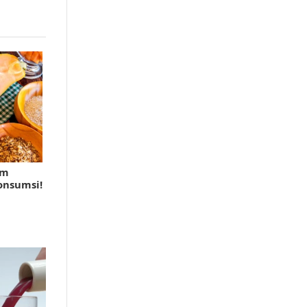
am
onsumsi!