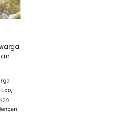
 warga
lan
arga
 Loo,
ukan
dengan