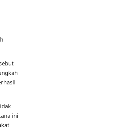
ah
sebut
Langkah
rhasil
idak
ana ini
akat