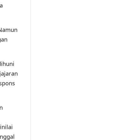
a
 Namun
gan
dihuni
jajaran
spons
n
nilai
nggal