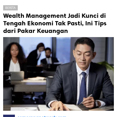
BERITA
Wealth Management Jadi Kunci di
Tengah Ekonomi Tak Pasti, Ini Tips
dari Pakar Keuangan
k
ak cipta.