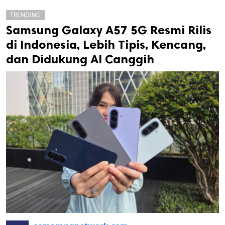
TRENDING
Samsung Galaxy A57 5G Resmi Rilis
di Indonesia, Lebih Tipis, Kencang,
dan Didukung AI Canggih
k
ak cipta.