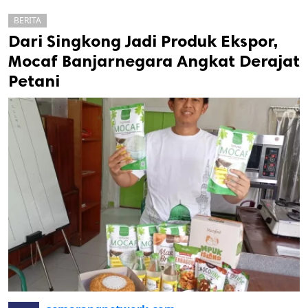
BERITA
Dari Singkong Jadi Produk Ekspor,
Mocaf Banjarnegara Angkat Derajat
Petani
k
ak cipta.