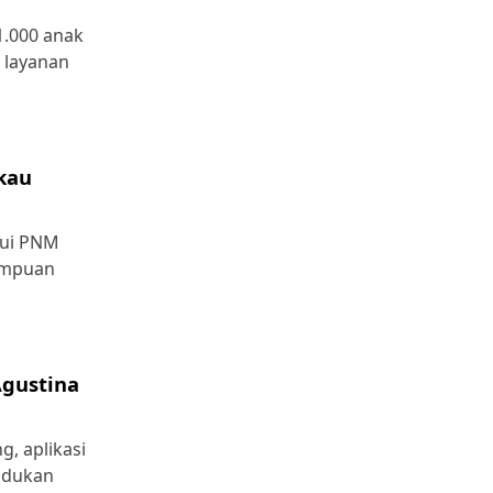
1.000 anak
 layanan
kau
lui PNM
rempuan
Agustina
, aplikasi
udukan