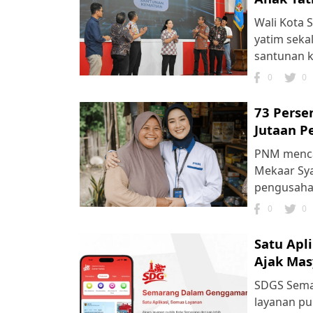
Wali Kota 
yatim sek
santunan k
0
0
73 Perse
Jutaan P
PNM mencat
Mekaar Sya
pengusaha 
0
0
Satu Apl
Ajak Mas
SDGS Semar
layanan pu