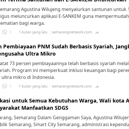
Semarang Agustina Wilujeng menyalurkan santunan untuk 
aligus meluncurkan aplikasi E-SANKEM guna mempermudah
ematian bagi warga.
0
semarangnetwork.com
1 bulan yang lalu

n Pembiayaan PNM Sudah Berbasis Syariah, Jang
engusaha Ultra Mikro
at 73 persen pembiayaannya telah berbasis syariah mela
riah. Program ini memperkuat inklusi keuangan bagi pe
ultra mikro di Indonesia.
0
semarangnetwork.com
1 bulan yang lalu

ikasi untuk Semua Kebutuhan Warga, Wali kota 
yarakat Manfaatkan SDGS
ang, Semarang Dalam Genggaman Saya, Agustina Wilujeng
blik Semarang, Smart City Semarang, administrasi kepend