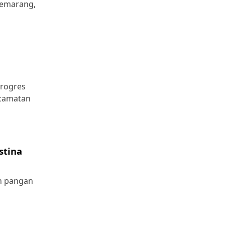
Semarang,
progres
ecamatan
stina
n pangan