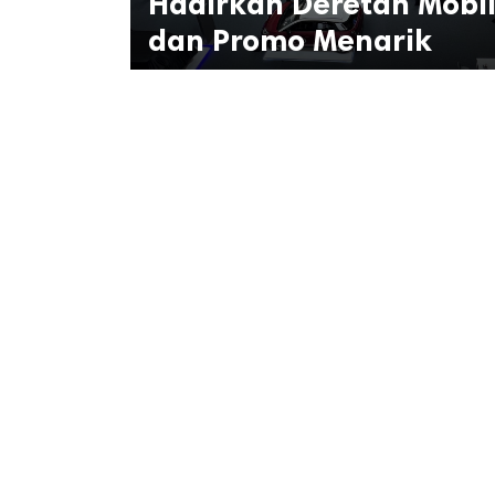
Hadirkan Deretan Mobil 
dan Promo Menarik
k
ak cipta.