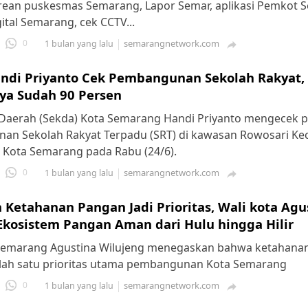
trean puskesmas Semarang, Lapor Semar, aplikasi Pemkot 
ital Semarang, cek CCTV...
0
semarangnetwork.com
1 bulan yang lalu

ndi Priyanto Cek Pembangunan Sekolah Rakyat,
ya Sudah 90 Persen
 Daerah (Sekda) Kota Semarang Handi Priyanto mengecek 
an Sekolah Rakyat Terpadu (SRT) di kawasan Rowosari K
Kota Semarang pada Rabu (24/6).
0
semarangnetwork.com
1 bulan yang lalu

 Ketahanan Pangan Jadi Prioritas, Wali kota Agu
Ekosistem Pangan Aman dari Hulu hingga Hilir
 Semarang Agustina Wilujeng menegaskan bahwa ketahana
lah satu prioritas utama pembangunan Kota Semarang
0
semarangnetwork.com
1 bulan yang lalu
