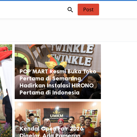

Post
POP MART Resmi Buka Toko
Pertama di Semarang,
Hadirkan Instalasi HIRONO
Pertama di Indonesia
Kendal Open Fair 2026
Digelar, Ada Pameran