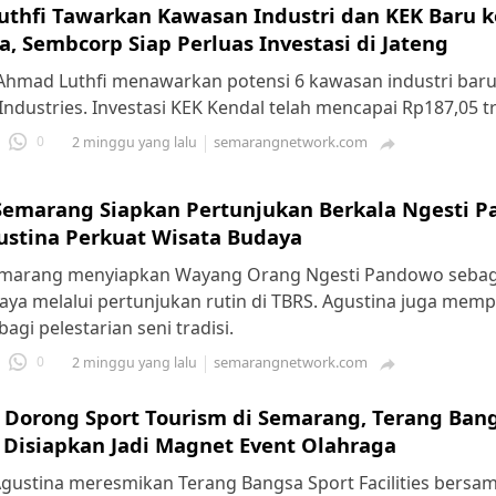
thfi Tawarkan Kawasan Industri dan KEK Baru k
a, Sembcorp Siap Perluas Investasi di Jateng
hmad Luthfi menawarkan potensi 6 kawasan industri bar
ndustries. Investasi KEK Kendal telah mencapai Rp187,05 tri
0
semarangnetwork.com
2 minggu yang lalu

emarang Siapkan Pertunjukan Berkala Ngesti P
ustina Perkuat Wisata Budaya
marang menyiapkan Wayang Orang Ngesti Pandowo sebag
aya melalui pertunjukan rutin di TBRS. Agustina juga mem
gi pelestarian seni tradisi.
0
semarangnetwork.com
2 minggu yang lalu

 Dorong Sport Tourism di Semarang, Terang Bang
es Disiapkan Jadi Magnet Event Olahraga
Agustina meresmikan Terang Bangsa Sport Facilities bersa