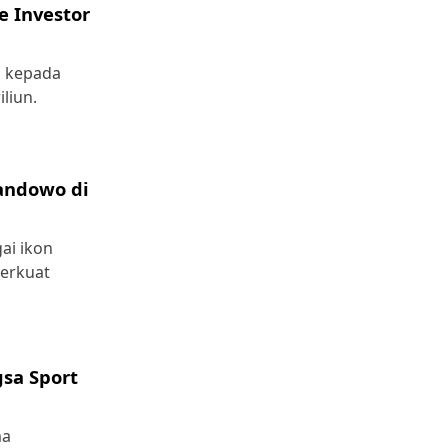
e Investor
u kepada
liun.
andowo di
ai ikon
perkuat
sa Sport
ma