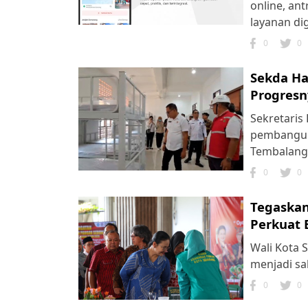
online, an
layanan dig
0
0
Sekda Ha
Progresn
Sekretaris
pembangun
Tembalang 
0
0
Tegaskan
Perkuat 
Wali Kota
menjadi sa
0
0