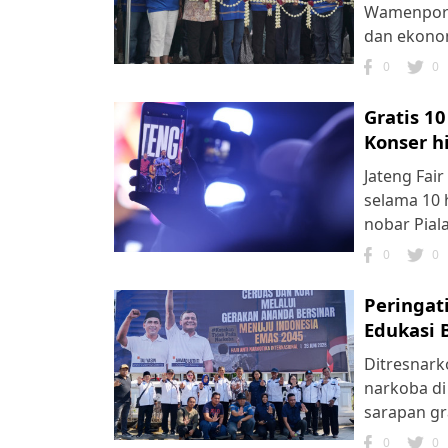
Wamenpora 
dan ekono
0
0
Gratis 1
Konser h
Jateng Fai
selama 10 
nobar Pial
0
0
Peringat
Edukasi 
Ditresnark
narkoba di
sarapan gr
0
0