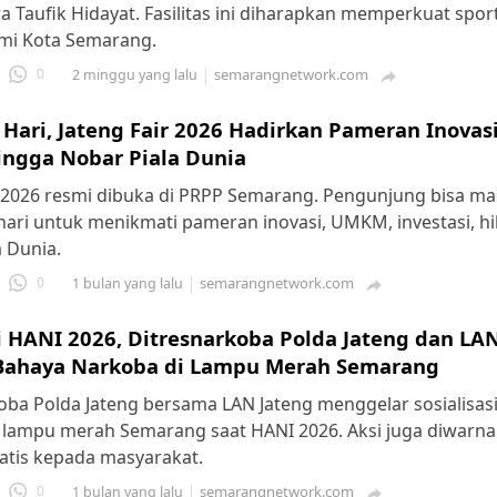
Taufik Hidayat. Fasilitas ini diharapkan memperkuat spor
mi Kota Semarang.
0
semarangnetwork.com
2 minggu yang lalu

0 Hari, Jateng Fair 2026 Hadirkan Pameran Inova
ingga Nobar Piala Dunia
r 2026 resmi dibuka di PRPP Semarang. Pengunjung bisa ma
hari untuk menikmati pameran inovasi, UMKM, investasi, h
a Dunia.
0
semarangnetwork.com
1 bulan yang lalu

i HANI 2026, Ditresnarkoba Polda Jateng dan LA
Bahaya Narkoba di Lampu Merah Semarang
oba Polda Jateng bersama LAN Jateng menggelar sosialisas
 lampu merah Semarang saat HANI 2026. Aksi juga diwarn
atis kepada masyarakat.
0
semarangnetwork.com
1 bulan yang lalu
