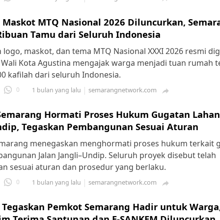
 Maskot MTQ Nasional 2026 Diluncurkan, Semar
ibuan Tamu dari Seluruh Indonesia
 logo, maskot, dan tema MTQ Nasional XXXI 2026 resmi dige
Wali Kota Agustina mengajak warga menjadi tuan rumah te
00 kafilah dari seluruh Indonesia.
0
semarangnetwork.com
1 bulan yang lalu

emarang Hormati Proses Hukum Gugatan Lahan 
ndip, Tegaskan Pembangunan Sesuai Aturan
marang menegaskan menghormati proses hukum terkait 
angunan Jalan Jangli–Undip. Seluruh proyek disebut telah
an sesuai aturan dan prosedur yang berlaku.
0
semarangnetwork.com
1 bulan yang lalu

 Tegaskan Pemkot Semarang Hadir untuk Warga,
im Terima Santunan dan E-SANKEM Diluncurkan