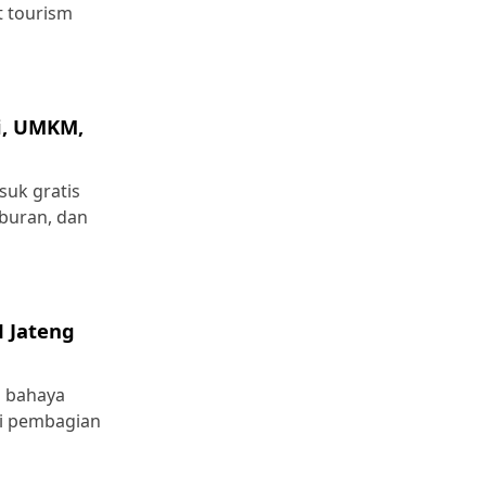
t tourism
si, UMKM,
suk gratis
iburan, dan
N Jateng
i bahaya
ai pembagian