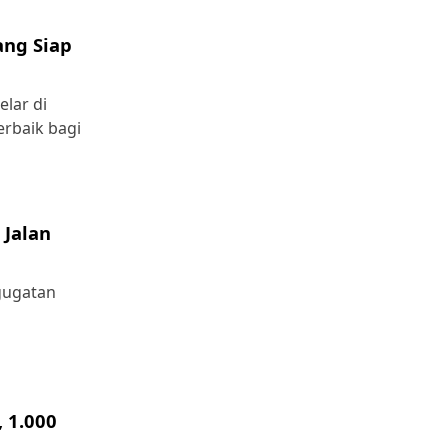
ang Siap
lar di
rbaik bagi
Jalan
gugatan
 1.000