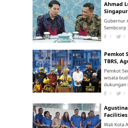
Ahmad Lu
Singapur
Gubernur A
Sembcorp I
0
0
Pemkot S
TBRS, Ag
Pemkot Se
wisata bud
dukungan ba
0
0
Agustina
Faciliti
Wali Kota 