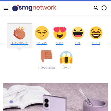


menu
LUAR BIASA!
BAGUS
SUKA
LOL
LUCU
TIDAK SUKA
OMG!