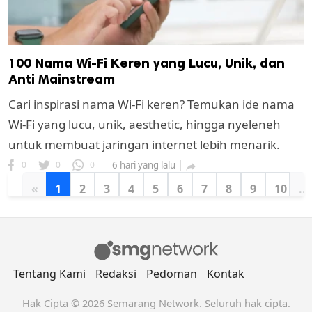
100 Nama Wi-Fi Keren yang Lucu, Unik, dan
Anti Mainstream
Cari inspirasi nama Wi-Fi keren? Temukan ide nama
Wi-Fi yang lucu, unik, aesthetic, hingga nyeleneh
untuk membuat jaringan internet lebih menarik.
0
0
0
6 hari yang lalu

«
1
2
3
4
5
6
7
8
9
10
...
Tentang Kami
Redaksi
Pedoman
Kontak
Hak Cipta © 2026 Semarang Network. Seluruh hak cipta.