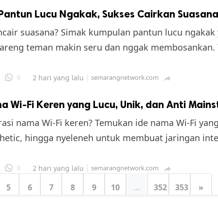
 Pantun Lucu Ngakak, Sukses Cairkan Suasana
cair suasana? Simak kumpulan pantun lucu ngakak 
bareng teman makin seru dan nggak membosankan. Y
2 hari yang lalu
semarangnetwork.com
0

 Wi-Fi Keren yang Lucu, Unik, dan Anti Main
irasi nama Wi-Fi keren? Temukan ide nama Wi-Fi yang
thetic, hingga nyeleneh untuk membuat jaringan inte
2 hari yang lalu
semarangnetwork.com
0

5
6
7
8
9
10
...
352
353
»