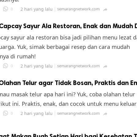
2 hari yang lalu
semarangnetwork.com
0

Capcay Sayur Ala Restoran, Enak dan Mudah 
cay sayur ala restoran bisa jadi pilihan menu lezat d
uarga. Yuk, simak berbagai resep dan cara mudah
ya di rumah!
2 hari yang lalu
semarangnetwork.com
0

Olahan Telur agar Tidak Bosan, Praktis dan E
au masak telur apa hari ini? Yuk, coba olahan telur 
ikut ini. Praktis, enak, dan cocok untuk menu keluar
2 hari yang lalu
semarangnetwork.com
0

aat Makan Buah Setiap Hari bagi Kesehatan 