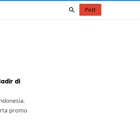

Post
adir di
r
Indonesia.
serta promo