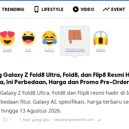
p
phone_iphone
play_circle
timeline
TRENDING
LIFESTYLE
VIDEO
EVENT
SUKA
LOL
LUCU
TIDAK SUKA
OMG!
Galaxy Z Fold8 Ultra, Fold8, dan Flip8 Resmi H
a, Ini Perbedaan, Harga dan Promo Pre-Orde
alaxy Z Fold8 Ultra, Fold8 dan Flip8 resmi hadir di 
bedaan fitur, Galaxy AI, spesifikasi, harga terbaru 
 hingga 13 Agustus 2026.
1 hari yang lalu
semarangnetwork.com
0
