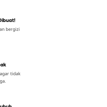
Dibuat!
an bergizi
nak
agar tidak
ga.
Tubuh