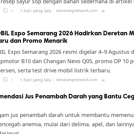
 resep sayur sop dengan bahan sederhana di artikel i
1 hari yang lalu
semarangnetwork.com
0

IL Expo Semarang 2026 Hadirkan Deretan M
Baru dan Promo Menarik
L Expo Semarang 2026 resmi digelar 4–9 Agustus 
apmotor B10 dan Changan Nevo Q05, promo DP 10 p
rsen, serta test drive mobil listrik terbaru.
1 hari yang lalu
semarangnetwork.com
0

mendasi Jus Penambah Darah yang Bantu Ce
gam jus penambah darah untuk membantu memenuhi
ncegah anemia, mulai dari delima, apel, dan lainnya
asinya!