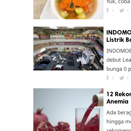
Yuk, coba
0
0
INDOMOB
Listrik 
INDOMOBI
debut Le
bunga 0 pe
0
0
12 Reko
Anemia
Ada bera
hingga me
rekomend