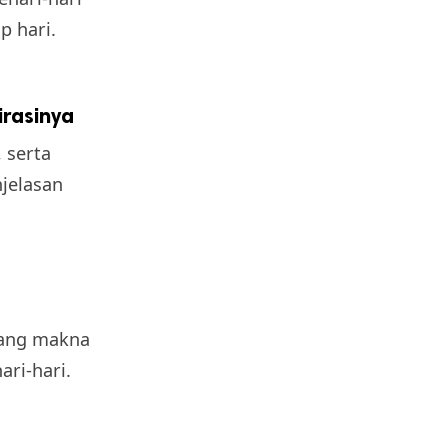
p hari.
irasinya
, serta
njelasan
tang makna
ari-hari.