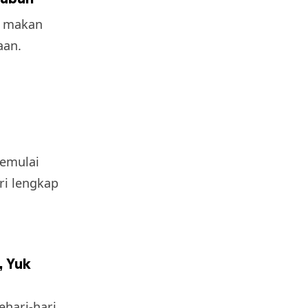
t makan
aan.
emulai
ri lengkap
, Yuk
ehari-hari