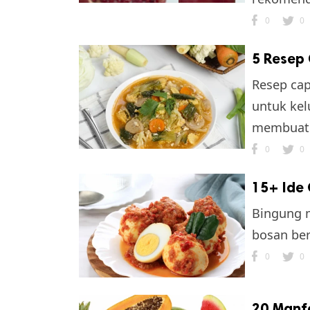
0
0
5 Resep 
Resep cap
untuk kel
membuatn
0
0
15+ Ide 
Bingung m
bosan ber
0
0
20 Manf