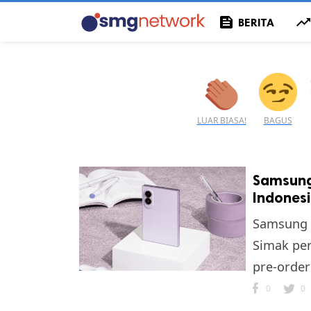
feed
trending_u
BERITA
LUAR BIASA!
BAGUS
Samsung 
Indonesi
Samsung G
Simak per
pre-order
0
0