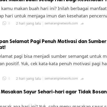
kamu makan buah hari ini? Inilah berbagai manfaa
ap hari untuk menjaga imun dan kesehatan pencern
2 hari yang lalu
semarangnetwork.com
0

pan Selamat Pagi Penuh Motivasi dan Sumber
t!
elamat pagi bisa menjadi sumber semangat untuk m
an positif. Yuk, cek kata-kata penuh motivasi pagi ha
2 hari yang lalu
semarangnetwork.com
0

Masakan Sayur Sehari-hari agar Tidak Bosan
asak apa hari ini? Yuk, coba menu masakan sayur s