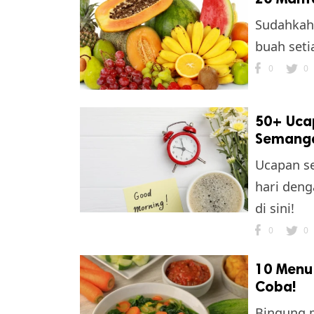
Sudahkah 
buah seti
0
0
50+ Uca
Semanga
Ucapan s
hari deng
di sini!
0
0
10 Menu 
Coba!
Bingung m