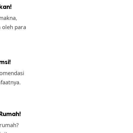
akan!
 makna,
n oleh para
msi!
komendasi
faatnya.
 Rumah!
 rumah?