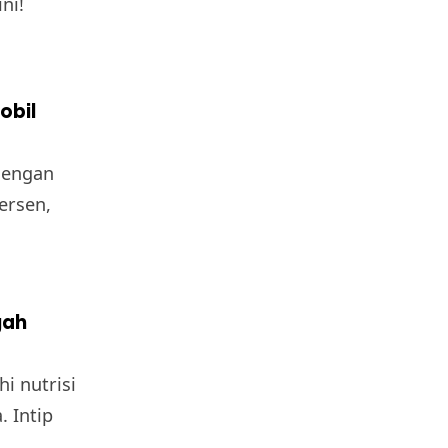
ni!
obil
dengan
ersen,
gah
 nutrisi
. Intip