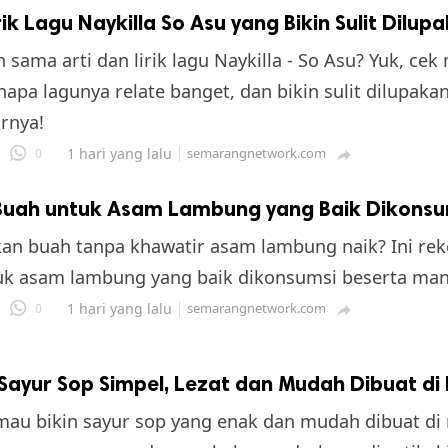
irik Lagu Naykilla So Asu yang Bikin Sulit Dilup
 sama arti dan lirik lagu Naykilla - So Asu? Yuk, cek
napa lagunya relate banget, dan bikin sulit dilupaka
rnya!
1 hari yang lalu
semarangnetwork.com
0

9 Buah untuk Asam Lambung yang Baik Dikonsu
an buah tanpa khawatir asam lambung naik? Ini re
uk asam lambung yang baik dikonsumsi beserta man
1 hari yang lalu
semarangnetwork.com
0

Sayur Sop Simpel, Lezat dan Mudah Dibuat di
au bikin sayur sop yang enak dan mudah dibuat di