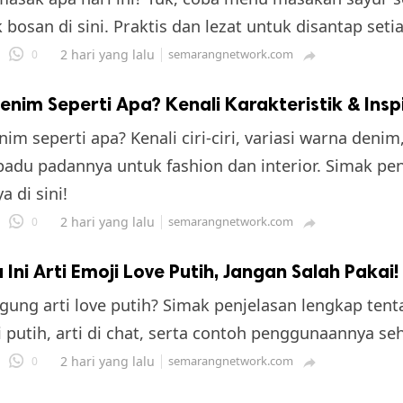
 bosan di sini. Praktis dan lezat untuk disantap setia
2 hari yang lalu
semarangnetwork.com
0

nim Seperti Apa? Kenali Karakteristik & Insp
im seperti apa? Kenali ciri-ciri, variasi warna denim
 padu padannya untuk fashion dan interior. Simak pe
 di sini!
2 hari yang lalu
semarangnetwork.com
0

 Ini Arti Emoji Love Putih, Jangan Salah Pakai!
gung arti love putih? Simak penjelasan lengkap ten
i putih, arti di chat, serta contoh penggunaannya seh
2 hari yang lalu
semarangnetwork.com
0
