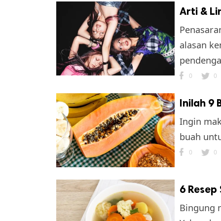
Arti & L
Penasaran
alasan ke
pendenga
0
0
Inilah 
k
Ingin mak
ak cipta.
buah unt
0
0
6 Resep 
Bingung m