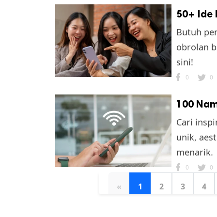
50+ Ide
Butuh pen
obrolan 
sini!
0
0
100 Nama
Cari insp
unik, aes
menarik.
0
0
«
1
2
3
4