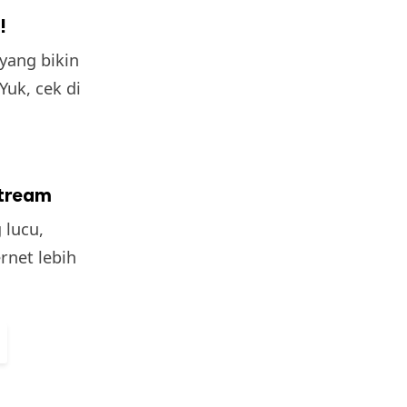
!
yang bikin
uk, cek di
stream
 lucu,
rnet lebih