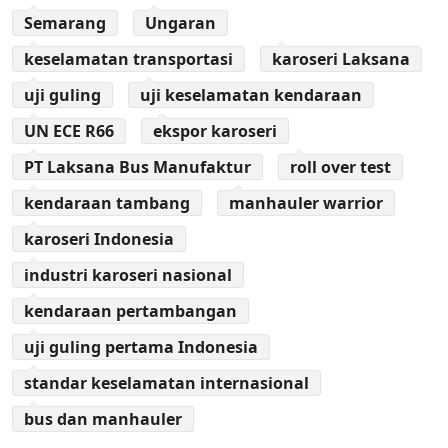
Semarang
Ungaran
keselamatan transportasi
karoseri Laksana
uji guling
uji keselamatan kendaraan
UN ECE R66
ekspor karoseri
PT Laksana Bus Manufaktur
roll over test
kendaraan tambang
manhauler warrior
karoseri Indonesia
industri karoseri nasional
kendaraan pertambangan
uji guling pertama Indonesia
standar keselamatan internasional
bus dan manhauler