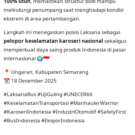
100% utuh
, memastikan struktur bodi mampu
melindungi penumpang saat menghadapi kondisi
ekstrem di area pertambangan.
Langkah ini menegaskan posisi Laksana sebagai
pelopor keselamatan karoseri nasional
sekaligus
memperkuat daya saing produk Indonesia di pasar
internasional 🌍🇮🇩
📍 Ungaran, Kabupaten Semarang
📆 18 Desember 2025
#LaksanaBus #UjiGuling #UNECER66
#KeselamatanTransportasi #ManhaulerWarrior
#KaroseriIndonesia #IndustriOtomotif #SafetyFirst
#BusIndonesia #EksporIndonesia