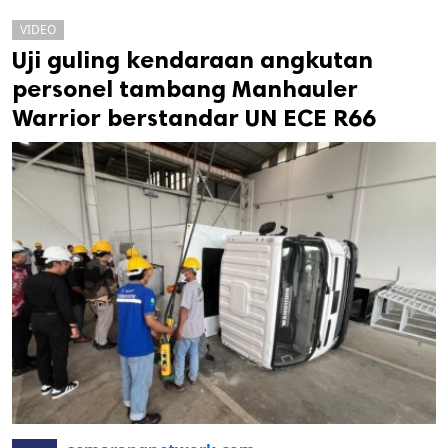
VIDEO
Uji guling kendaraan angkutan
personel tambang Manhauler
Warrior berstandar UN ECE R66
k
ak cipta.