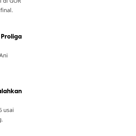
l di GOR
final.
 Proliga
Ani
Kalahkan
6 usai
g.