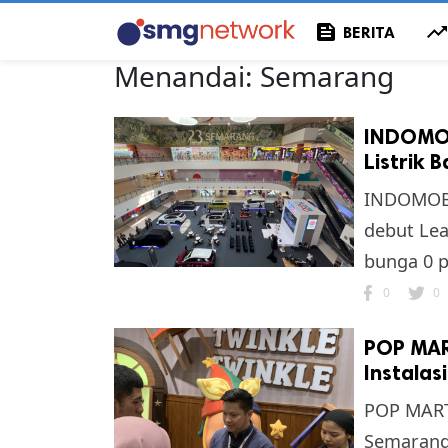
feed
trending_u
BERITA
Menandai:
Semarang
INDOMOB
Listrik 
INDOMOBI
debut Le
bunga 0 pe
0
0
POP MAR
Instalas
POP MART
Semarang 