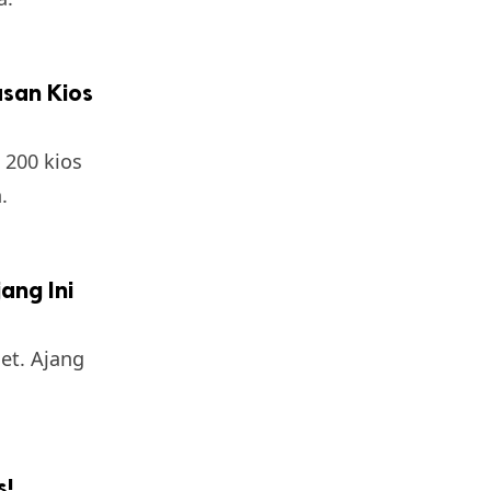
san Kios
 200 kios
.
ang Ini
et. Ajang
s!