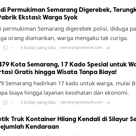
di Permukiman Semarang Digerebek, Terung
abrik Ekstasi: Warga Syok
 permukiman Semarang digerebek polisi, diduga pa
Tiga orang diamankan, warga mengaku tak curiga.
3 bulan yang lalu
semarangnetwork.com
0

479 Kota Semarang, 17 Kado Spesial untuk W
tasi Gratis hingga Wisata Tanpa Biaya!
9 Semarang hadirkan 17 kado untuk warga, mulai BR
npa biaya hingga layanan kesehatan dan ekonomi.
3 bulan yang lalu
semarangnetwork.com
0

tik Truk Kontainer Hilang Kendali di Silayur 
Sejumlah Kendaraan