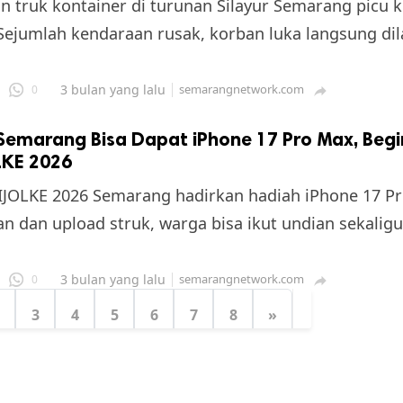
n truk kontainer di turunan Silayur Semarang picu
Sejumlah kendaraan rusak, korban luka langsung dil
3 bulan yang lalu
semarangnetwork.com
0

 Semarang Bisa Dapat iPhone 17 Pro Max, Begi
LKE 2026
JOLKE 2026 Semarang hadirkan hadiah iPhone 17 Pr
an dan upload struk, warga bisa ikut undian sekalig
3 bulan yang lalu
semarangnetwork.com
0

3
4
5
6
7
8
»