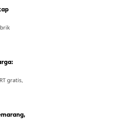
kap
brik
arga:
T gratis,
Semarang,