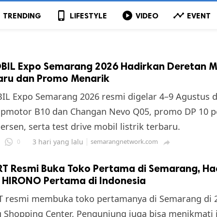
p
phone_iphone
play_circle
timeline
TRENDING
LIFESTYLE
VIDEO
EVENT
IL Expo Semarang 2026 Hadirkan Deretan M
Baru dan Promo Menarik
L Expo Semarang 2026 resmi digelar 4–9 Agustus 
apmotor B10 dan Changan Nevo Q05, promo DP 10 p
rsen, serta test drive mobil listrik terbaru.
3 hari yang lalu
semarangnetwork.com
0

T Resmi Buka Toko Pertama di Semarang, Ha
i HIRONO Pertama di Indonesia
 resmi membuka toko pertamanya di Semarang di 
Shopping Center. Pengunjung juga bisa menikmati i