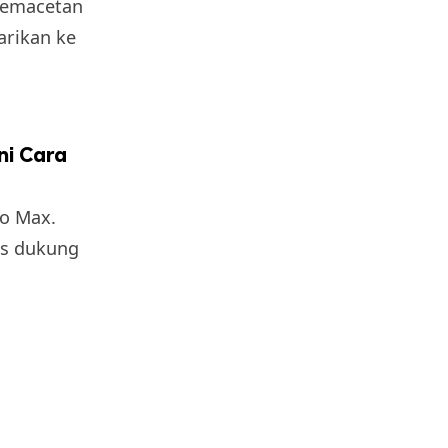
 kemacetan
arikan ke
ni Cara
o Max.
us dukung