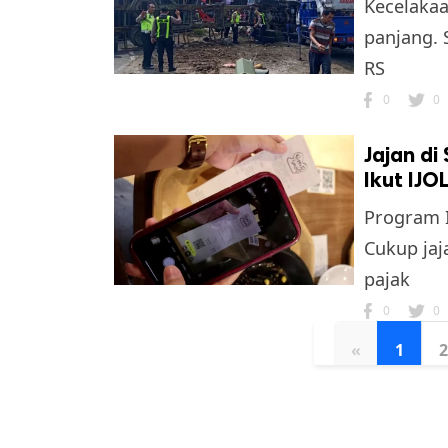
Kecelakaa
panjang. 
RS
0
0
Jajan di
Ikut IJO
Program I
Cukup jaj
pajak
0
0
«
1
2