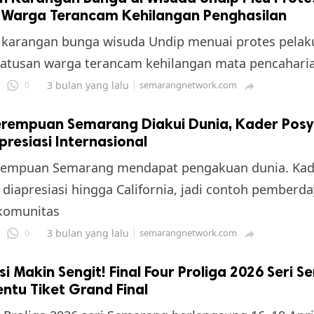
 Warga Terancam Kehilangan Penghasilan
 karangan bunga wisuda Undip menuai protes pelak
 Ratusan warga terancam kehilangan mata pencahari
3 bulan yang lalu
semarangnetwork.com
0

erempuan Semarang Diakui Dunia, Kader Pos
resiasi Internasional
rempuan Semarang mendapat pengakuan dunia. Kad
diapresiasi hingga California, jadi contoh pemberd
 komunitas
3 bulan yang lalu
semarangnetwork.com
0

si Makin Sengit! Final Four Proliga 2026 Seri 
entu Tiket Grand Final