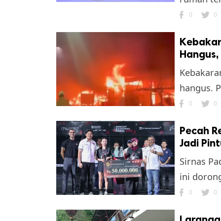
0
0
Kebakar
Hangus,
Kebakaran
hangus. P
0
0
Pecah Re
Jadi Pin
Sirnas Pa
ini doron
0
0
Larangan