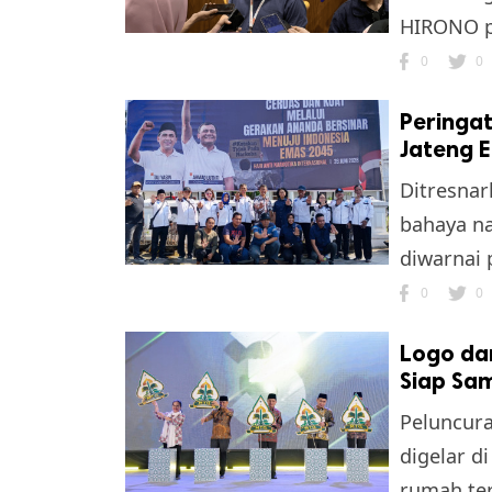
HIRONO pe
0
0
Peringat
Jateng 
Ditresnar
bahaya na
k
diwarnai 
ak cipta.
0
0
Logo da
Siap Sam
Peluncura
digelar d
rumah ter