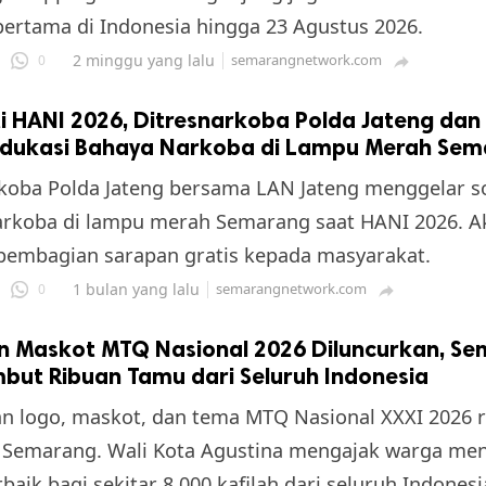
rtama di Indonesia hingga 23 Agustus 2026.
2 minggu yang lalu
semarangnetwork.com
0

i HANI 2026, Ditresnarkoba Polda Jateng dan
Edukasi Bahaya Narkoba di Lampu Merah Se
koba Polda Jateng bersama LAN Jateng menggelar so
rkoba di lampu merah Semarang saat HANI 2026. Ak
pembagian sarapan gratis kepada masyarakat.
1 bulan yang lalu
semarangnetwork.com
0

n Maskot MTQ Nasional 2026 Diluncurkan, S
but Ribuan Tamu dari Seluruh Indonesia
n logo, maskot, dan tema MTQ Nasional XXXI 2026 
i Semarang. Wali Kota Agustina mengajak warga men
baik bagi sekitar 8.000 kafilah dari seluruh Indonesi