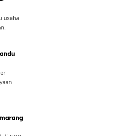
u usaha
an.
yandu
er
ayaan
Semarang