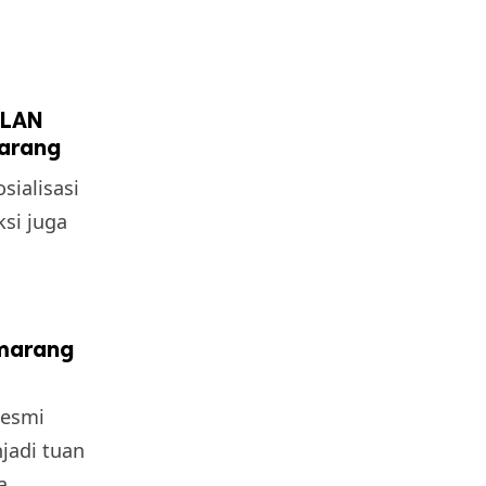
 LAN
marang
sialisasi
si juga
emarang
resmi
jadi tuan
a.