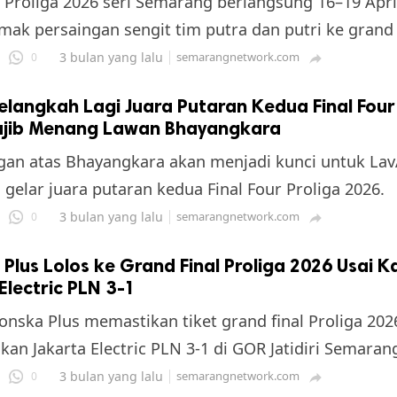
r Proliga 2026 seri Semarang berlangsung 16–19 Apri
Simak persaingan sengit tim putra dan putri ke grand 
3 bulan yang lalu
semarangnetwork.com
0

elangkah Lagi Juara Putaran Kedua Final Four
ajib Menang Lawan Bhayangkara
an atas Bhayangkara akan menjadi kunci untuk Lav
gelar juara putaran kedua Final Four Proliga 2026.
3 bulan yang lalu
semarangnetwork.com
0

Plus Lolos ke Grand Final Proliga 2026 Usai 
Electric PLN 3-1
onska Plus memastikan tiket grand final Proliga 202
an Jakarta Electric PLN 3-1 di GOR Jatidiri Semaran
3 bulan yang lalu
semarangnetwork.com
0
