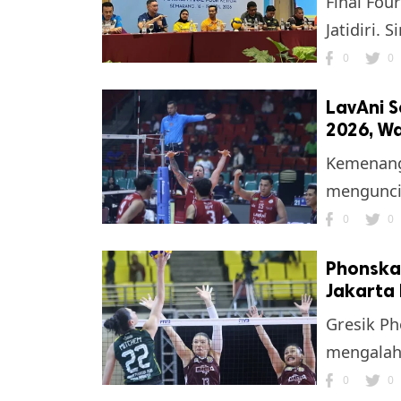
Final Fou
Jatidiri. 
0
0
LavAni S
2026, W
Kemenang
mengunci 
0
0
Phonska 
Jakarta 
Gresik Ph
mengalahk
0
0