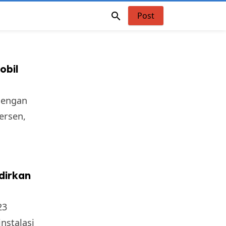

Post
obil
dengan
ersen,
dirkan
23
nstalasi