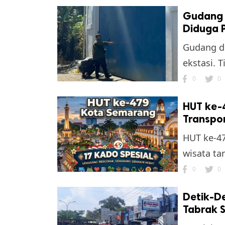
Gudang 
Diduga P
Gudang di
ekstasi. 
0
0
HUT ke-
Transpor
HUT ke-47
wisata ta
0
0
Detik-De
Tabrak 