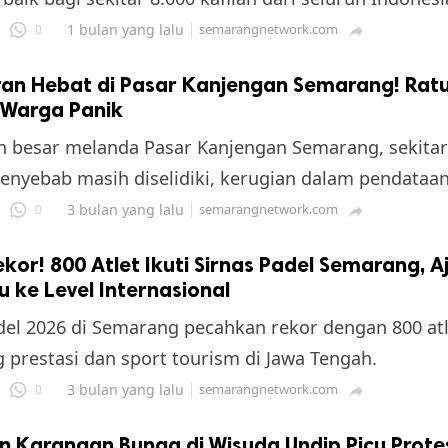
1 bulan yang lalu
semarangnetwork.com
0

an Hebat di Pasar Kanjengan Semarang! Ratu
 Warga Panik
 besar melanda Pasar Kanjengan Semarang, sekitar
enyebab masih diselidiki, kerugian dalam pendataan
3 bulan yang lalu
semarangnetwork.com
0

kor! 800 Atlet Ikuti Sirnas Padel Semarang, Aj
tu ke Level Internasional
del 2026 di Semarang pecahkan rekor dengan 800 atl
g prestasi dan sport tourism di Jawa Tengah.
3 bulan yang lalu
semarangnetwork.com
0

 Karangan Bunga di Wisuda Undip Picu Prote