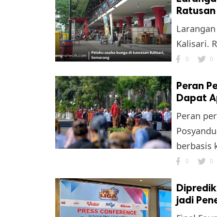
Ratusan
Larangan
Kalisari.
0
0
Peran P
Dapat Ap
Peran pe
Posyandu 
berbasis
0
0
Dipredik
jadi Pen