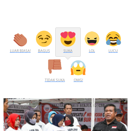
LUAR BIASA!
BAGUS
SUKA
LOL
LUCU
TIDAK SUKA
OMG!