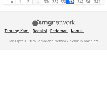
«
1
2
...
336
337
338
339
340
341
342
...
Tentang Kami
Redaksi
Pedoman
Kontak
Hak Cipta © 2026 Semarang Network. Seluruh hak cipta.