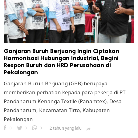
Ganjaran Buruh Berjuang Ingin Ciptakan
Harmonisasi Hubungan Industrial, Begini
Respon Buruh dan HRD Perusahaan di
k
Pekalongan
ak cipta.
Ganjaran Buruh Berjuang (GBB) berupaya
memberikan perhatian kepada para pekerja di PT
Pandanarum Kenanga Textile (Panamtex), Desa
Pandanarum, Kecamatan Tirto, Kabupaten
Pekalongan
0
0
0
2 tahun yang lalu
