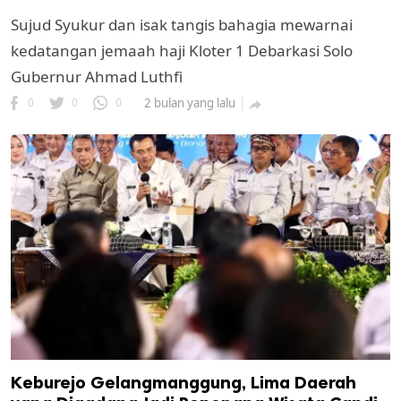
Sujud Syukur dan isak tangis bahagia mewarnai
kedatangan jemaah haji Kloter 1 Debarkasi Solo
Gubernur Ahmad Luthfi
0
0
0
2 bulan yang lalu

k
ak cipta.
Keburejo Gelangmanggung, Lima Daerah