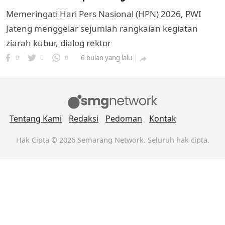
Memeringati Hari Pers Nasional (HPN) 2026, PWI
Jateng menggelar sejumlah rangkaian kegiatan
ziarah kubur, dialog rektor
0
0
0
6 bulan yang lalu

k
Tentang Kami
Redaksi
Pedoman
Kontak
ak cipta.
Hak Cipta © 2026 Semarang Network. Seluruh hak cipta.