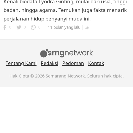
Kenali biodata Lyodra Ginting, mulai dari usia, tinggi
badan, hingga agama. Temukan juga fakta menarik
perjalanan hidup penyanyi muda ini.
0
0
0
11 bulan yang lalu

Tentang Kami
Redaksi
Pedoman
Kontak
k
ak cipta.
Hak Cipta © 2026 Semarang Network. Seluruh hak cipta.