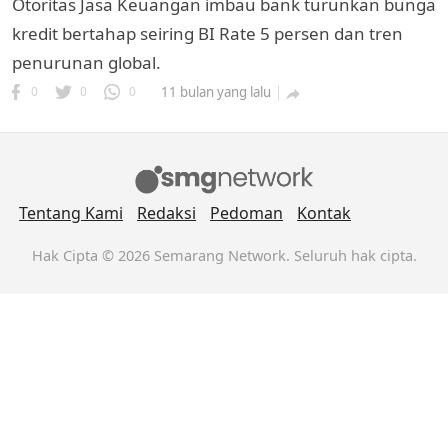
Otoritas Jasa Keuangan imbau bank turunkan bunga
kredit bertahap seiring BI Rate 5 persen dan tren
penurunan global.
0
0
0
11 bulan yang lalu

Tentang Kami
Redaksi
Pedoman
Kontak
k
ak cipta.
Hak Cipta © 2026 Semarang Network. Seluruh hak cipta.