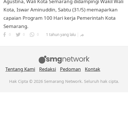
Agustina, Wali Kota Semarang didampingi Wakil Wali
Kota, Iswar Aminuddin, Sabtu (31/5) memaparkan
capaian Program 100 Hari kerja Pemerintah Kota
Semarang.
0
0
0
1 tahun yang lalu

k
Tentang Kami
Redaksi
Pedoman
Kontak
ak cipta.
Hak Cipta © 2026 Semarang Network. Seluruh hak cipta.