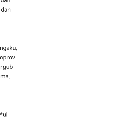
 dan
 dan
engaku,
emprov
ergub
ama,
*ul