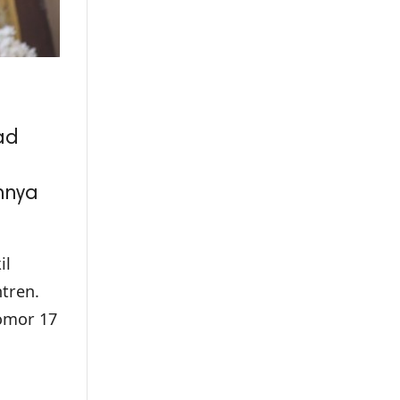
ad
nnya
il
tren.
omor 17