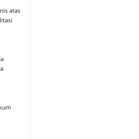
nis atas
itasi
da
wa
ukum