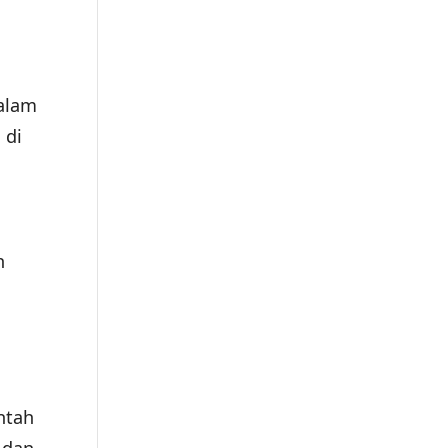
alam
 di
n
ntah