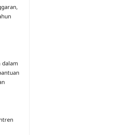
ggaran,
ahun
m dalam
 bantuan
an
ntren