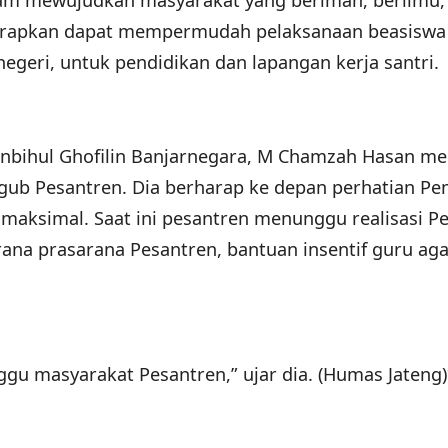
lam mewujudkan masyarakat yang beriman, berilmu,
arapkan dapat mempermudah pelaksanaan beasiswa
egeri, untuk pendidikan dan lapangan kerja santri.
nbihul Ghofilin Banjarnegara, M Chamzah Hasan m
gub Pesantren. Dia berharap ke depan perhatian P
 maksimal. Saat ini pesantren menunggu realisasi P
rana prasarana Pesantren, bantuan insentif guru ag
ggu masyarakat Pesantren,” ujar dia. (Humas Jateng)