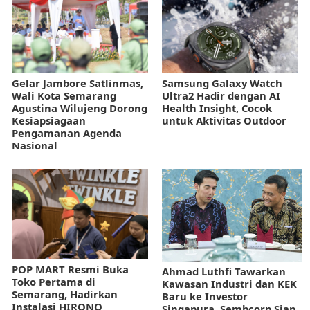
Gelar Jambore Satlinmas,
Samsung Galaxy Watch
Wali Kota Semarang
Ultra2 Hadir dengan AI
Agustina Wilujeng Dorong
Health Insight, Cocok
Kesiapsiagaan
untuk Aktivitas Outdoor
Pengamanan Agenda
Nasional
POP MART Resmi Buka
Ahmad Luthfi Tawarkan
Toko Pertama di
Kawasan Industri dan KEK
Semarang, Hadirkan
Baru ke Investor
Instalasi HIRONO
Singapura, Sembcorp Siap