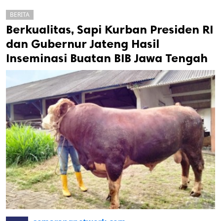
BERITA
Berkualitas, Sapi Kurban Presiden RI
dan Gubernur Jateng Hasil
Inseminasi Buatan BIB Jawa Tengah
k
ak cipta.