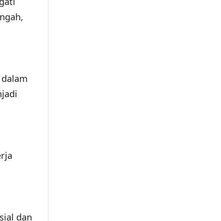
gati
engah,
r dalam
jadi
rja
sial dan