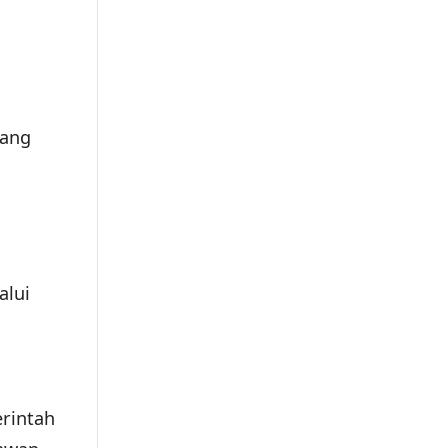
yang
alui
erintah