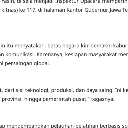
 Yasin, di sela menjadi Inspektur Upacara memperin
rkitnas) ke-117, di halaman Kantor Gubernur Jawa T
sin itu menyatakan, batas negara kini semakin kabu
dan komunikasi. Karenanya, kesiapan masyarakat men
 persaingan global.
 dari sisi teknologi, produksi, dan daya saing. Ini ke
 provinsi, hingga pemerintah pusat,” tegasnya.
iap mengembangkan pelatihan-pelatihan berbasis so