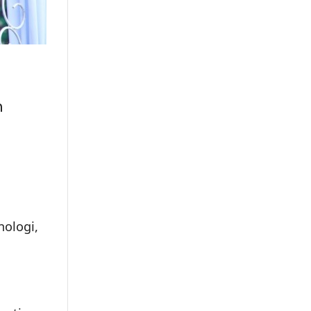
n
nologi,