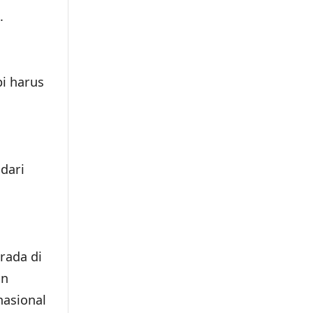
.
pi harus
 dari
rada di
an
nasional