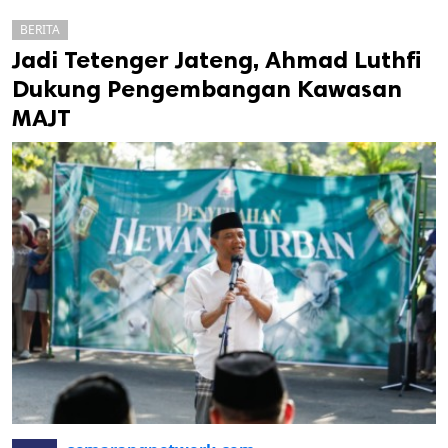
BERITA
Jadi Tetenger Jateng, Ahmad Luthfi
Dukung Pengembangan Kawasan
MAJT
k
ak cipta.