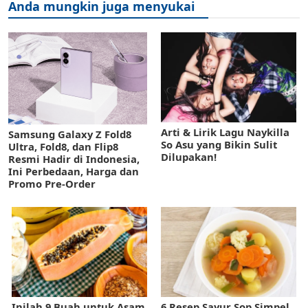
Anda mungkin juga menyukai
Arti & Lirik Lagu Naykilla
Samsung Galaxy Z Fold8
So Asu yang Bikin Sulit
Ultra, Fold8, dan Flip8
Dilupakan!
Resmi Hadir di Indonesia,
Ini Perbedaan, Harga dan
Promo Pre-Order
Inilah 9 Buah untuk Asam
6 Resep Sayur Sop Simpel,