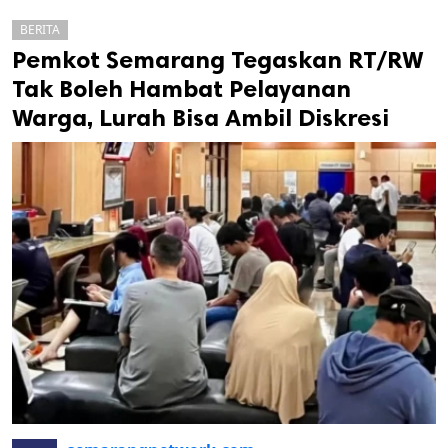
BERITA
Pemkot Semarang Tegaskan RT/RW
Tak Boleh Hambat Pelayanan
Warga, Lurah Bisa Ambil Diskresi
k
ak cipta.