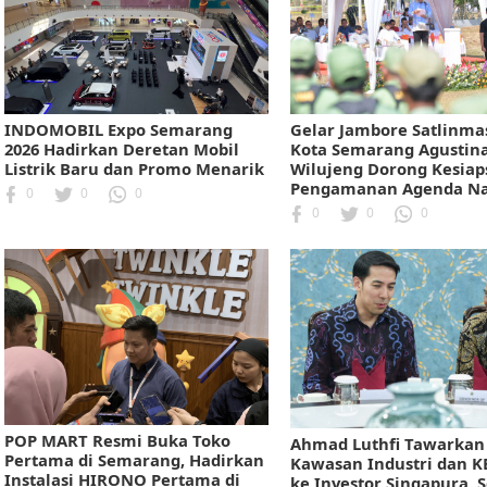
INDOMOBIL Expo Semarang
Gelar Jambore Satlinmas
2026 Hadirkan Deretan Mobil
Kota Semarang Agustin
Listrik Baru dan Promo Menarik
Wilujeng Dorong Kesiap
Pengamanan Agenda Na
0
0
0
0
0
0
POP MART Resmi Buka Toko
Ahmad Luthfi Tawarkan
Pertama di Semarang, Hadirkan
Kawasan Industri dan K
Instalasi HIRONO Pertama di
ke Investor Singapura,