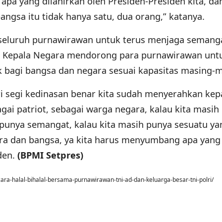
apa yang dilahirkan oleh Presiden-Presiden kita, da
gsa itu tidak hanya satu, dua orang,” katanya.
 seluruh purnawirawan untuk terus menjaga semang
tu, Kepala Negara mendorong para purnawirawan unt
k bagi bangsa dan negara sesuai kapasitas masing-m
ri segi kedinasan benar kita sudah menyerahkan ke
agai patriot, sebagai warga negara, kalau kita masih
punya semangat, kalau kita masih punya sesuatu ya
a dan bangsa, ya kita harus menyumbang apa yang 
den.
(BPMI Setpres)
cara-halal-bihalal-bersama-purnawirawan-tni-ad-dan-keluarga-besar-tni-polri/