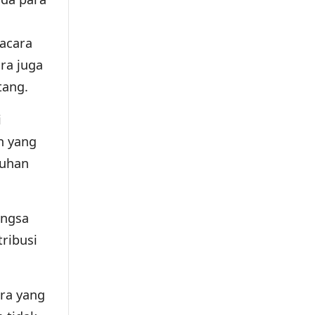
acara
ara juga
tang.
i
n yang
Tuhan
angsa
ribusi
ra yang