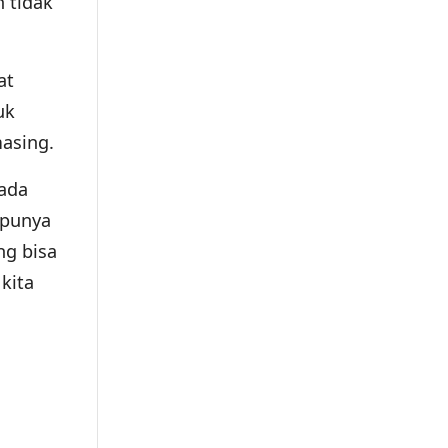
n tidak
at
uk
asing.
pada
 punya
ng bisa
kita