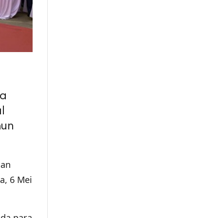
da
l
hun
dan
a, 6 Mei
da para