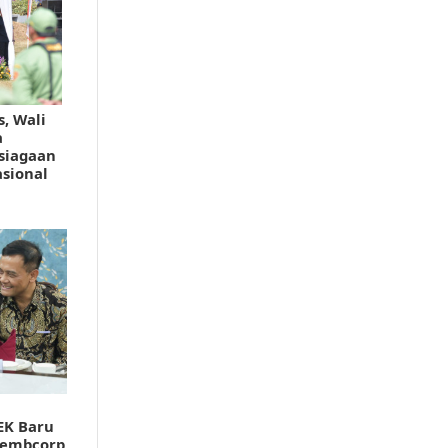
, Wali
a
siagaan
sional
EK Baru
 Sembcorp