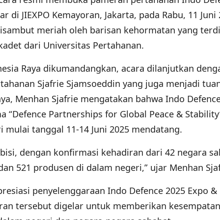
r di JIEXPO Kemayoran, Jakarta, pada Rabu, 11 Juni 
isambut meriah oleh barisan kehormatan yang terdi
kadet dari Universitas Pertahanan.
nesia Raya dikumandangkan, acara dilanjutkan deng
rtahanan Sjafrie Sjamsoeddin yang juga menjadi tu
nnya, Menhan Sjafrie mengatakan bahwa Indo Defenc
Defence Partnerships for Global Peace & Stability
i mulai tanggal 11-14 Juni 2025 mendatang.
sibisi, dengan konfirmasi kehadiran dari 42 negara s
dan 521 produsen di dalam negeri,” ujar Menhan Sjaf
esiasi penyelenggaraan Indo Defence 2025 Expo &
ran tersebut digelar untuk memberikan kesempatan