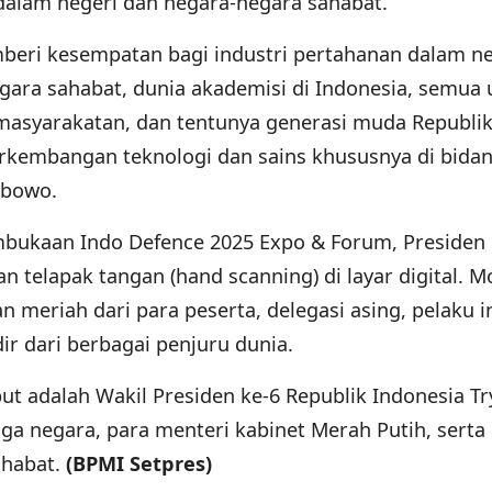
 dalam negeri dan negara-negara sahabat.
beri kesempatan bagi industri pertahanan dalam ne
gara sahabat, dunia akademisi di Indonesia, semua 
emasyarakatan, dan tentunya generasi muda Republi
erkembangan teknologi dan sains khususnya di bida
abowo.
bukaan Indo Defence 2025 Expo & Forum, Presiden
 telapak tangan (hand scanning) di layar digital. 
 meriah dari para peserta, delegasi asing, pelaku i
r dari berbagai penjuru dunia.
ut adalah Wakil Presiden ke-6 Republik Indonesia Tr
ga negara, para menteri kabinet Merah Putih, serta
ahabat.
(BPMI Setpres)