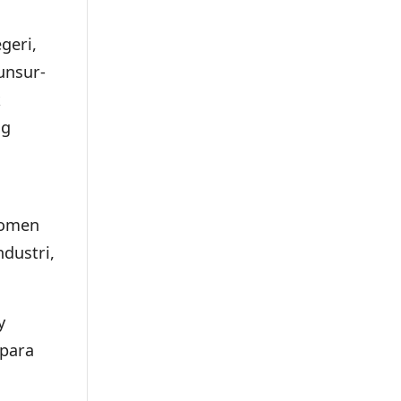
geri,
unsur-
k
ng
Momen
ndustri,
y
 para