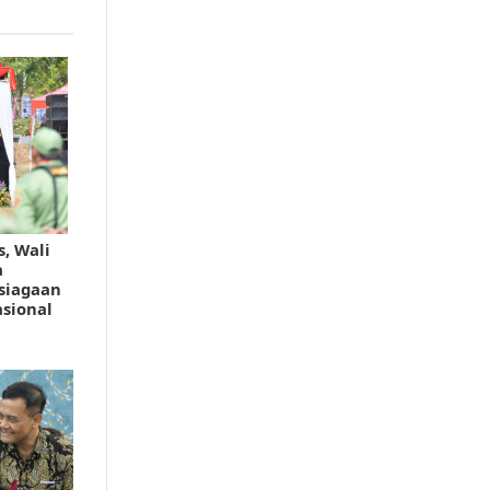
, Wali
a
siagaan
sional