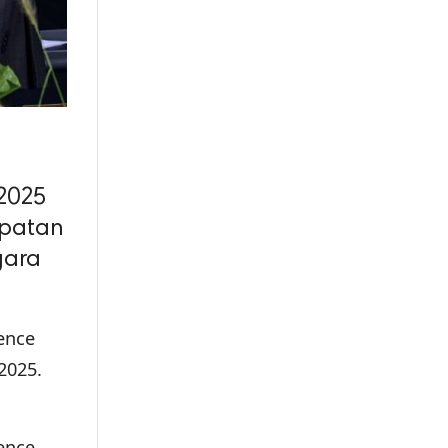
2025
mpatan
gara
ence
2025.
ence