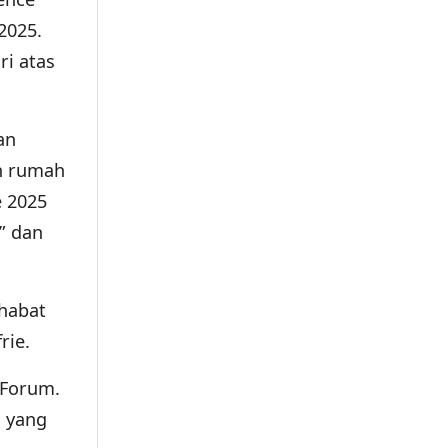
2025.
ri atas
an
an rumah
e 2025
” dan
ahabat
rie.
 Forum.
 yang