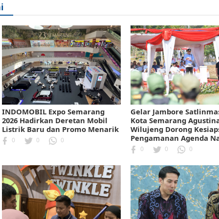
i
INDOMOBIL Expo Semarang
Gelar Jambore Satlinmas
2026 Hadirkan Deretan Mobil
Kota Semarang Agustin
Listrik Baru dan Promo Menarik
Wilujeng Dorong Kesiap
Pengamanan Agenda Na
0
0
0
0
0
0