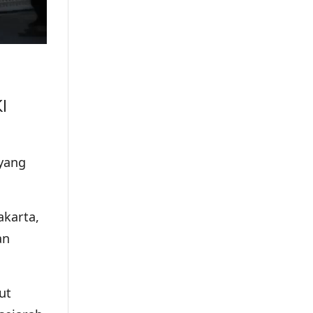
I
yang
akarta,
an
ut