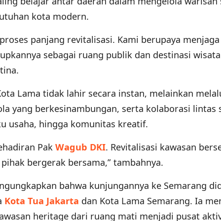
aling belajar antar daerah dalam mengelola warisan 
butuhan kota modern.
roses panjang revitalisasi. Kami berupaya menjaga 
upkannya sebagai ruang publik dan destinasi wisat
tina.
ota Lama tidak lahir secara instan, melainkan melal
lola yang berkesinambungan, serta kolaborasi lintas 
u usaha, hingga komunitas kreatif.
ehadiran Pak
Wagub DKI
. Revitalisasi kawasan bers
a pihak bergerak bersama,” tambahnya.
engungkapkan bahwa kunjungannya ke Semarang di
a
Kota Tua Jakarta
dan Kota Lama Semarang. Ia men
asan heritage dari ruang mati menjadi pusat aktiv