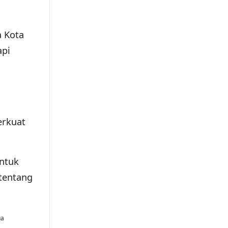
a Kota
api
erkuat
untuk
 tentang
ua