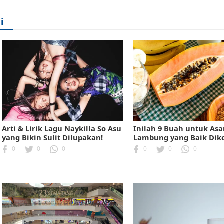
i
Arti & Lirik Lagu Naykilla So Asu
Inilah 9 Buah untuk As
yang Bikin Sulit Dilupakan!
Lambung yang Baik Dik
0
0
0
0
0
0