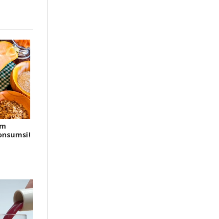
am
onsumsi!