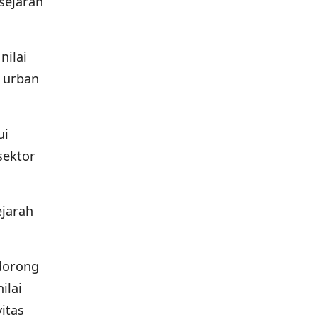
sejarah
nilai
a urban
ui
sektor
ejarah
dorong
ilai
itas