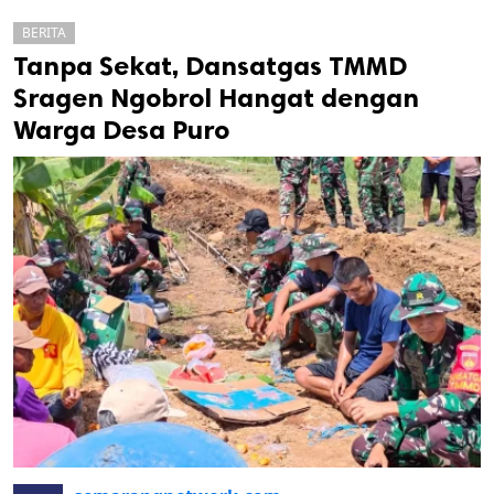
BERITA
Tanpa Sekat, Dansatgas TMMD
Sragen Ngobrol Hangat dengan
Warga Desa Puro
k
ak cipta.