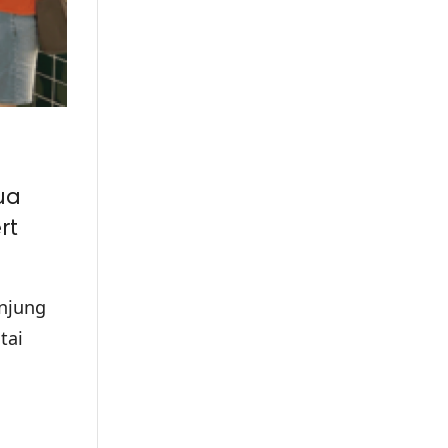
ua
rt
njung
tai