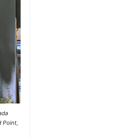
ada
 Point,