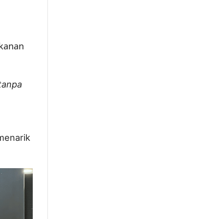
akanan
 tanpa
menarik