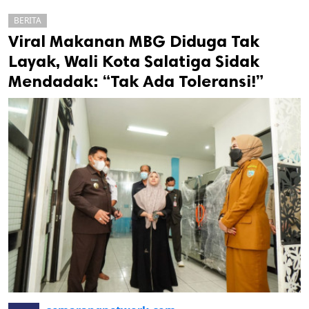
BERITA
Viral Makanan MBG Diduga Tak
Layak, Wali Kota Salatiga Sidak
Mendadak: “Tak Ada Toleransi!”
k
ak cipta.