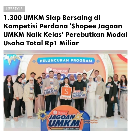
LIFESTYLE
1.300 UMKM Siap Bersaing di
Kompetisi Perdana ‘Shopee Jagoan
UMKM Naik Kelas’ Perebutkan Modal
Usaha Total Rp1 Miliar
k
ak cipta.