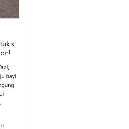
uk si
man!
api,
ju bayi
ingung
ui
k
ju