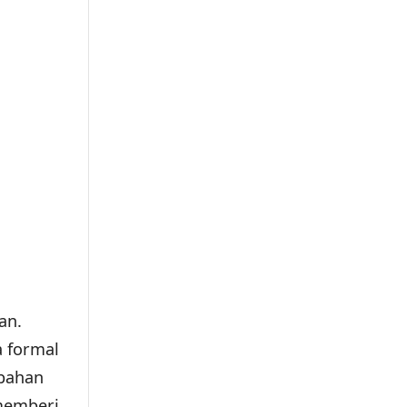
an.
a formal
 bahan
 memberi