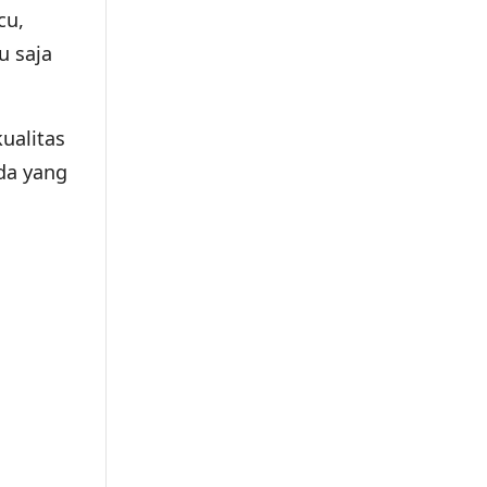
cu,
u saja
ualitas
ada yang