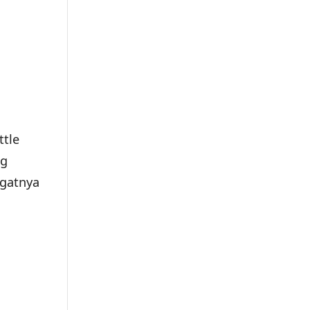
ttle
g
ngatnya